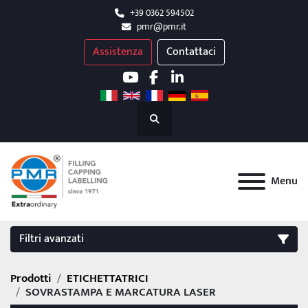
+39 0362 594502
pmr@pmr.it
Assistenza
Contattaci
youtube
facebook
linkedin
Cerca
Menu
Filtri avanzati
Prodotti
ETICHETTATRICI
FILTRI
(2)
Cancella tutto
SOVRASTAMPA E MARCATURA LASER