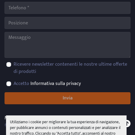
Ricevere newsletter contenenti le nostre ultime offerte
di prodotti
Accetto
Informativa sulla privacy
Invia
Machinio System
sito web di
Machinio
Utilizziamo i cookie per migliorare la tua esperienza di navigazione,
© Copyright
PMR System Group s.r.l.s.u.
2026
per pubblicare annunci o contenuti personalizzati e per analizzare il
nostro traffico. Cliccando su "Accetta tutto", acconsenti al nostro