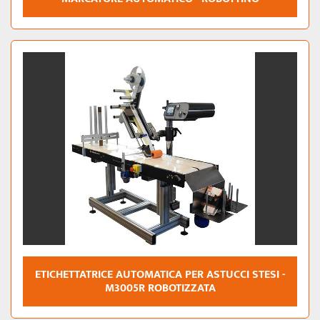
ETICHETTATRICE AUTOMATICA PER ASTUCCI STESI -
M3005R ROBOTIZZATA