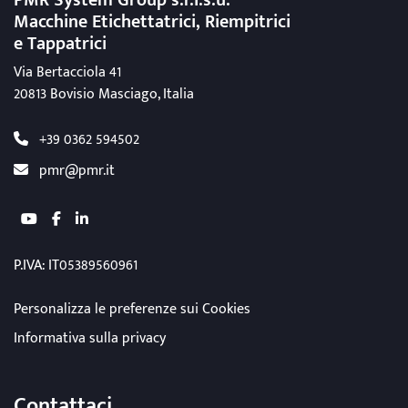
PMR System Group s.r.I.s.u.
Macchine Etichettatrici, Riempitrici
e Tappatrici
Via Bertacciola 41
20813 Bovisio Masciago, Italia
+39 0362 594502
pmr@pmr.it
youtube
facebook
linkedin
P.IVA: IT05389560961
Personalizza le preferenze sui Cookies
Informativa sulla privacy
Contattaci