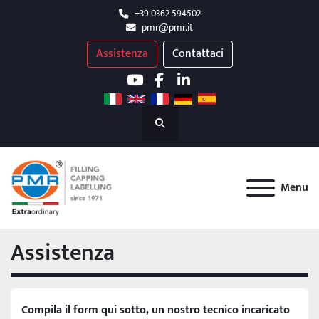
+39 0362 594502
pmr@pmr.it
Assistenza
Contattaci
youtube
facebook
linkedin
Cerca
Menu
Assistenza
Compila il form qui sotto, un nostro tecnico incaricato