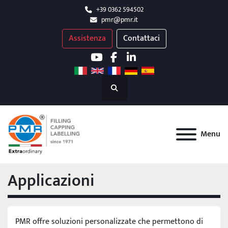
+39 0362 594502
pmr@pmr.it
Assistenza
Contattaci
youtube
facebook
linkedin
Cerca
Menu
Applicazioni
PMR offre soluzioni personalizzate che permettono di