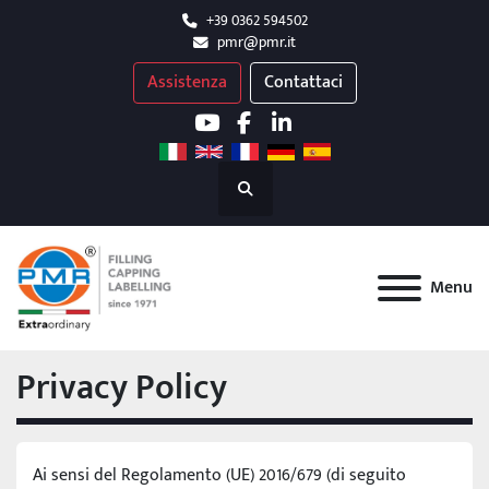
+39 0362 594502
pmr@pmr.it
Assistenza
Contattaci
youtube
facebook
linkedin
Cerca
Menu
Privacy Policy
Ai sensi del Regolamento (UE) 2016/679 (di seguito 