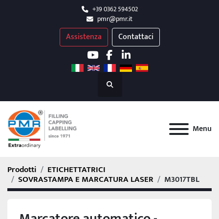
+39 0362 594502
pmr@pmr.it
Assistenza
Contattaci
youtube
facebook
linkedin
Cerca
Menu
Prodotti
ETICHETTATRICI
SOVRASTAMPA E MARCATURA LASER
M3017TBL
Marcatore automatico -