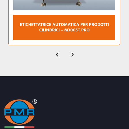
ETICHETTATRICE AUTOMATICA PER PRODOTTI
CILINDRICI – M3005T PRO
‹
›