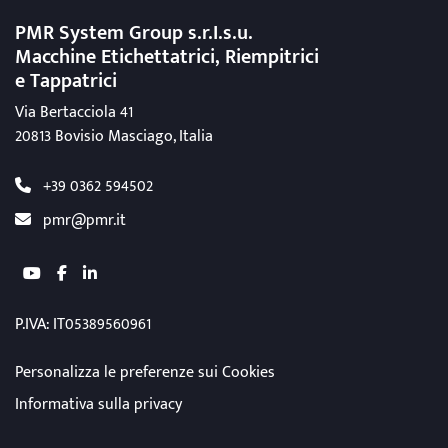
PMR System Group s.r.I.s.u.
Macchine Etichettatrici, Riempitrici
e Tappatrici
Via Bertacciola 41
20813 Bovisio Masciago, Italia
+39 0362 594502
pmr@pmr.it
youtube
facebook
linkedin
P.IVA: IT05389560961
Personalizza le preferenze sui Cookies
Informativa sulla privacy