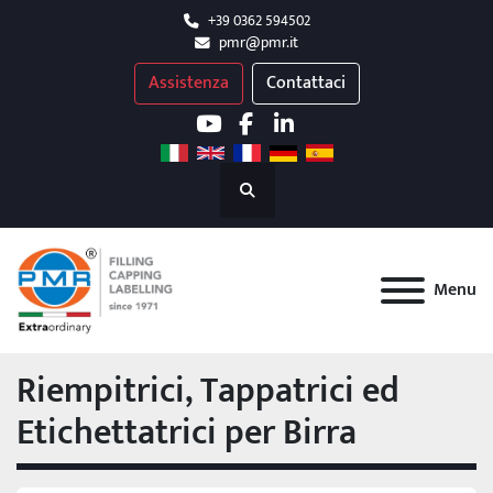
+39 0362 594502
pmr@pmr.it
Assistenza
Contattaci
youtube
facebook
linkedin
Cerca
Menu
Riempitrici, Tappatrici ed
Etichettatrici per Birra