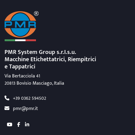
PMR System Group s.r.I.s.u.
Macchine Etichettatrici, Riempitrici
e Tappatrici
Via Bertacciola 41
20813 Bovisio Masciago, Italia
+39 0362 594502
pmr@pmr.it
youtube
facebook
linkedin