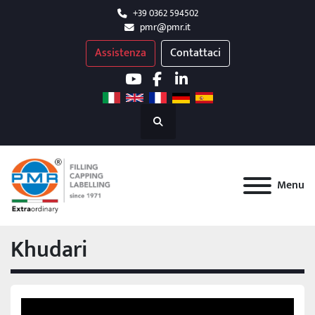
+39 0362 594502
pmr@pmr.it
Assistenza
Contattaci
youtube
facebook
linkedin
Cerca
Menu
Khudari