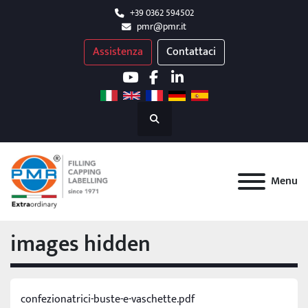
+39 0362 594502
pmr@pmr.it
Assistenza
Contattaci
youtube
facebook
linkedin
Cerca
Menu
images hidden
confezionatrici-buste-e-vaschette.pdf