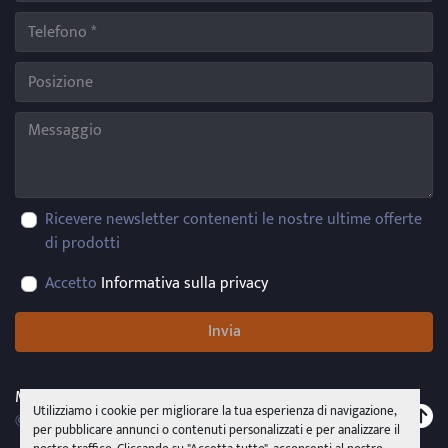
Ricevere newsletter contenenti le nostre ultime offerte
di prodotti
Accetto
Informativa sulla privacy
Invia
Machinio System
sito web di
Machinio
Utilizziamo i cookie per migliorare la tua esperienza di navigazione,
© Copyright
PMR System Group s.r.l.s.u.
2026
per pubblicare annunci o contenuti personalizzati e per analizzare il