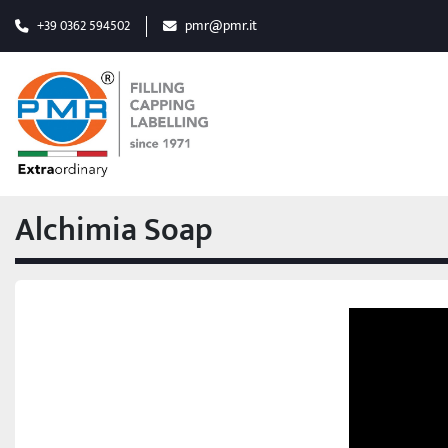
+39 0362 594502
pmr@pmr.it
Alchimia Soap