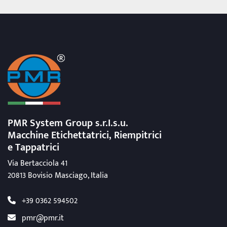
PMR System Group s.r.I.s.u.
Macchine Etichettatrici, Riempitrici
e Tappatrici
Via Bertacciola 41
20813 Bovisio Masciago, Italia
+39 0362 594502
pmr@pmr.it