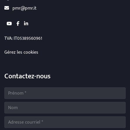
pmr@pmr.it
youtube
facebook
linkedin
TVA
: IT05389560961
Gérez les cookies
Contactez-nous