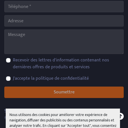
Recevoir des lettres d'information contenant nos
dernières offres de produits et services
J'accepte la politique de confidentialité
Soumettre
Site web
Machinio System
par
Machinio
Nous utilisons des cookies pour améliorer votre expérience de
© Droits d'auteur
PMR System Group s.r.l.s.u.
2026
navigation, diffuser des publicités ou des contenus personnalisés et
analyser notre trafic. En cliquant sur "Accepter tout", vous consentez