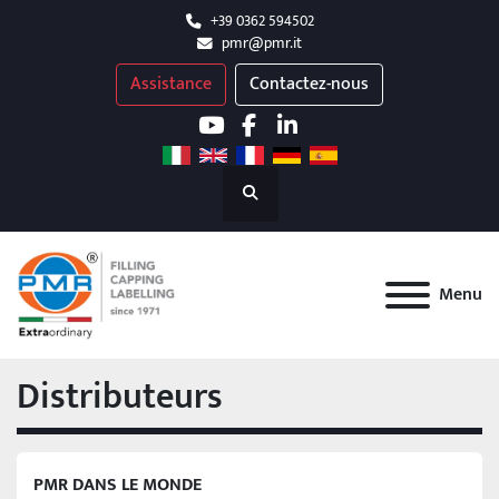
+39 0362 594502
pmr@pmr.it
Assistance
Contactez-nous
youtube
facebook
linkedin
Recherche
Menu
Distributeurs
PMR DANS LE MONDE