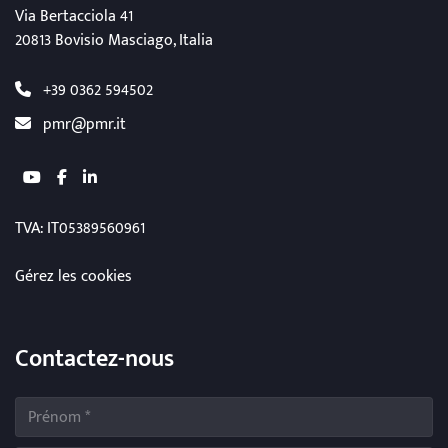
Via Bertacciola 41
20813 Bovisio Masciago, Italia
+39 0362 594502
pmr@pmr.it
youtube
facebook
linkedin
TVA
: IT05389560961
Gérez les cookies
Contactez-nous