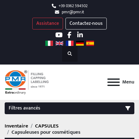
+39 0362 594502
pmr@pmr.it
Assistance
Contactez-nous
youtube
facebook
linkedin
Recherche
Menu
Filtres avancés
Inventaire
CAPSULES
FILTRES
(2)
Nettoyez tous
Capsuleuses pour cosmétiques