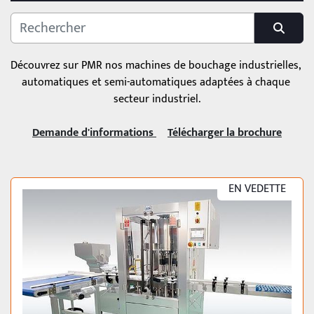
BOUCHEUSES
Boucheuses plus de 1000 pièces/heure
Découvrez sur PMR nos machines de bouchage industrielles, 
CATÉGORIE
automatiques et semi-automatiques adaptées à chaque 
secteur industriel.
Demande d'informations 
Télécharger la brochure
EN VEDETTE