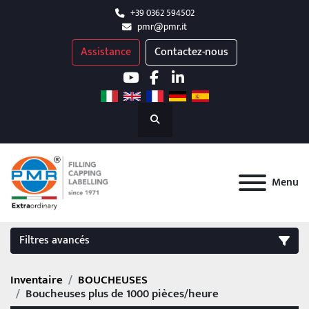
+39 0362 594502
pmr@pmr.it
Assistance
Contactez-nous
youtube
facebook
linkedin
Recherche
Menu
Filtres avancés
Inventaire
BOUCHEUSES
FILTRES
(2)
Nettoyez tous
Boucheuses plus de 1000 pièces/heure