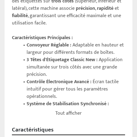
des étiquettes sur 
trois côtés
 (supérieur, inférieur et 
latéral), cette machine associe 
précision
, 
rapidité
 et 
fiabilité
, garantissant une efficacité maximale et une 
utilisation facile.
Caractéristiques Principales :
Convoyeur Réglable :
 Adaptable en hauteur et 
largeur pour différents formats de boîtes.
3 Têtes d'Étiquetage Classic New :
 Application 
simultanée sur trois côtés avec une grande 
précision.
Contrôle Électronique Avancé :
 Écran tactile 
intuitif pour gérer tous les paramètres 
opérationnels.
Système de Stabilisation Synchronisé :
Rouleaux supérieurs et latéraux pour un 
Tout afficher
avancement fluide des boîtes.
Détection Automatique :
 Capteurs pour 
Caractéristiques
synchroniser parfaitement produits et 