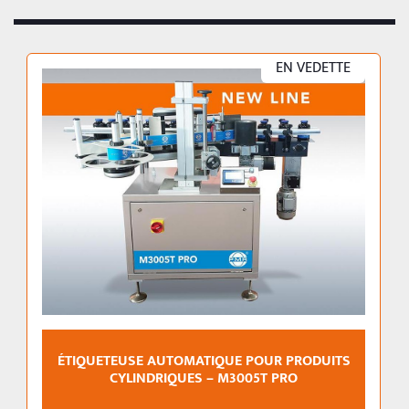
entièrement conçue et fabriquée en 
Italie
, 
personnalisable selon les besoins spécifiques des 
clients. Un investissement sûr pour ceux qui 
EN VEDETTE
recherchent des solutions flexibles et performantes 
pour l’étiquetage industriel.
Productivité :
 Jusqu’à 
2 500 pcs/h
.
ÉTIQUETEUSE AUTOMATIQUE POUR PRODUITS
CYLINDRIQUES – M3005T PRO