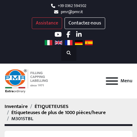
+39 0362 594502
pmr@pmr.it
Assistance
Contactez-nous
youtube
facebook
linkedin
Recherche
Menu
Inventaire
ÉTIQUETEUSES
Étiqueteuses de plus de 1000 pièces/heure
M3015TBL