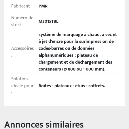
étiquettes.
Fabricant
PMR
La 
M3015TBL
 offre des performances élevées, 
Numéro de
M3015TBL
atteignant une vitesse de production jusqu'à 
40 
stock
pièces par minute
, idéale pour les grandes séries. 
système de marquage à chaud, à sec et
Compatible avec les normes 
Industrie 4.0
, elle peut 
à jet d'encre pour la surimpression de
être intégrée à des systèmes numériques avancés 
Accessoires
codes-barres ou de données
pour un suivi continu de la ligne, garantissant un 
:
alphanumériques ; plateau de
contrôle optimal des processus.
chargement et de déchargement des
conteneurs (Ø 800 ou 1 000 mm).
Cette machine est conçue pour être extrêmement 
Solution
simple à entretenir, minimisant les arrêts et 
idéale pour
Boîtes - plateaux - étuis - coffrets.
maximisant l’efficacité opérationnelle. Sa 
grande 
:
adaptabilité
 la rend idéale non seulement pour les 
boîtes cosmétiques standards et haut de gamme, 
mais aussi pour une large gamme d’applications dans 
d'autres secteurs industriels.
Annonces similaires
Comme tous nos équipements, la 
M3015TBL
 est 