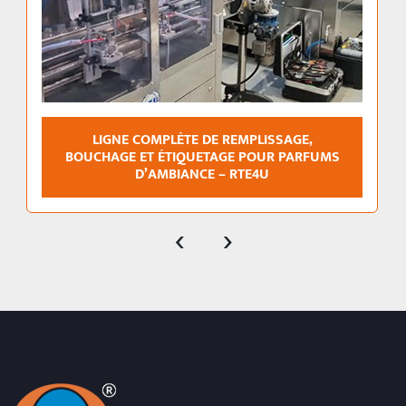
LIGNE COMPLÈTE DE REMPLISSAGE,
BOUCHAGE ET ÉTIQUETAGE POUR PARFUMS
D’AMBIANCE – RTE4U
‹
›