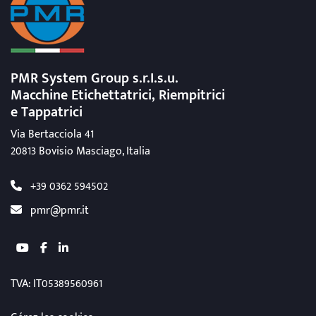
PMR System Group s.r.I.s.u.
Macchine Etichettatrici, Riempitrici
e Tappatrici
Via Bertacciola 41
20813 Bovisio Masciago, Italia
+39 0362 594502
pmr@pmr.it
youtube
facebook
linkedin
TVA
: IT05389560961