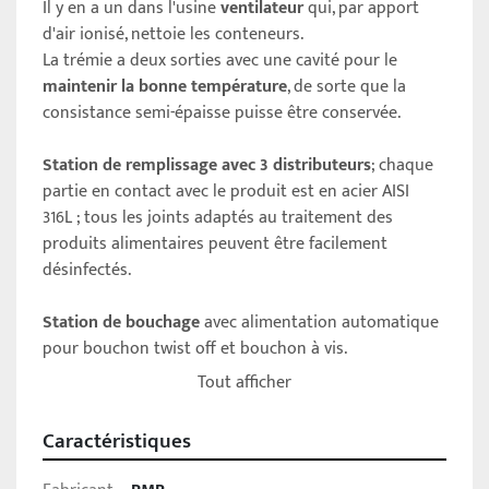
Il y en a un dans l'usine 
ventilateur
 qui, par apport 
d'air ionisé, nettoie les conteneurs.
La trémie a deux sorties avec une cavité pour le 
maintenir la bonne température
, de sorte que la 
consistance semi-épaisse puisse être conservée.
Station de remplissage avec 3 distributeurs
; chaque 
partie en contact avec le produit est en acier AISI 
316L ; tous les joints adaptés au traitement des 
produits alimentaires peuvent être facilement 
désinfectés.
Station de bouchage 
avec alimentation automatique 
pour bouchon twist off et bouchon à vis.
Tout afficher
Cette usine est équipée d'un 
système de pesée
 qui 
éjecte les contenants non conformes.
Caractéristiques
Enfin, le système est complété par la 
ligne 