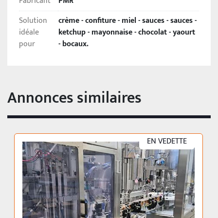
Fabricant
PMR
d'étiquetage
 qui applique un sceau supérieur puis 
une étiquette enveloppante sur le pot.
Solution
crème - confiture - miel - sauces - sauces -
idéale
ketchup - mayonnaise - chocolat - yaourt
Production : 1200-1500 pcs/h selon le dosage.
pour
- bocaux.
Annonces similaires
EN VEDETTE