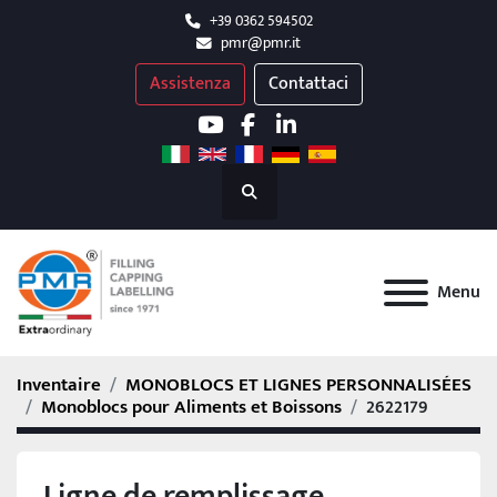
+39 0362 594502
pmr@pmr.it
Assistenza
Contattaci
youtube
facebook
linkedin
Rechercher
Menu
Inventaire
MONOBLOCS ET LIGNES PERSONNALISÉES
Monoblocs pour Aliments et Boissons
2622179
Ligne de remplissage,