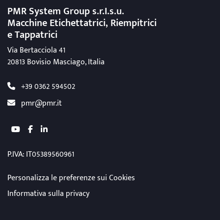
PMR System Group s.r.I.s.u.
Macchine Etichettatrici, Riempitrici
e Tappatrici
Via Bertacciola 41
20813 Bovisio Masciago, Italia
+39 0362 594502
pmr@pmr.it
youtube
facebook
linkedin
P.IVA: IT05389560961
Personalizza le preferenze sui Cookies
Informativa sulla privacy