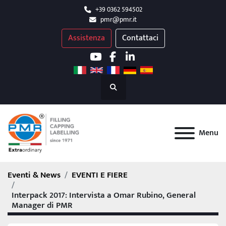
+39 0362 594502
pmr@pmr.it
Assistenza
Contattaci
youtube
facebook
linkedin
Cerca
Menu
Eventi & News
EVENTI E FIERE
Interpack 2017: Intervista a Omar Rubino, General
Manager di PMR