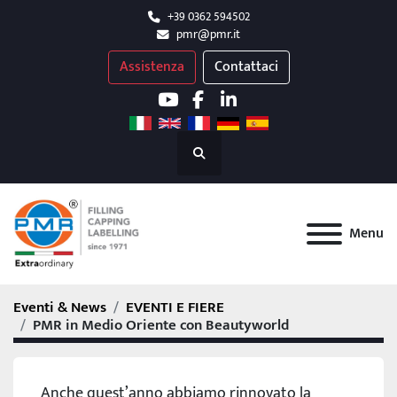
+39 0362 594502
pmr@pmr.it
Assistenza
Contattaci
youtube
facebook
linkedin
Cerca
Menu
Eventi & News
EVENTI E FIERE
PMR in Medio Oriente con Beautyworld
Anche quest’anno abbiamo rinnovato la