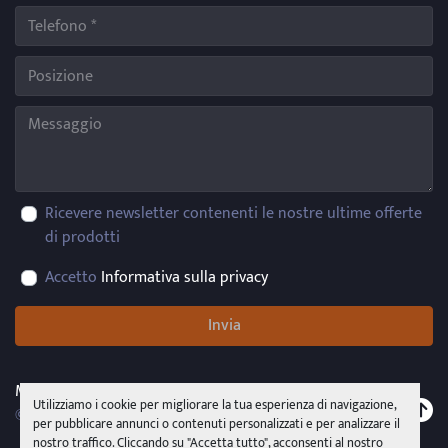
Ricevere newsletter contenenti le nostre ultime offerte
di prodotti
Accetto
Informativa sulla privacy
Invia
Machinio System
sito web di
Machinio
Utilizziamo i cookie per migliorare la tua esperienza di navigazione,
© Copyright
PMR System Group s.r.l.s.u.
2026
per pubblicare annunci o contenuti personalizzati e per analizzare il
nostro traffico. Cliccando su "Accetta tutto", acconsenti al nostro