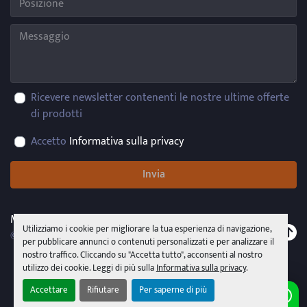
Ricevere newsletter contenenti le nostre ultime offerte
di prodotti
Accetto
Informativa sulla privacy
Invia
Machinio System
sito web di
Machinio
Utilizziamo i cookie per migliorare la tua esperienza di navigazione,
© Copyright
PMR System Group s.r.l.s.u.
2026
per pubblicare annunci o contenuti personalizzati e per analizzare il
nostro traffico. Cliccando su "Accetta tutto", acconsenti al nostro
utilizzo dei cookie. Leggi di più sulla
Informativa sulla privacy
.
Accettare
Rifiutare
Per saperne di più