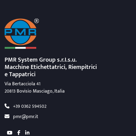
PMR System Group s.r.I.s.u.
Macchine Etichettatrici, Riempitrici
e Tappatrici
Via Bertacciola 41
20813 Bovisio Masciago, Italia
+39 0362 594502
pmr@pmr.it
youtube
facebook
linkedin