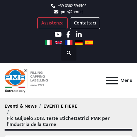
+39 0362 594502
pmr@pmr.it
Assistenza
Contattaci
youtube
facebook
linkedin
Cerca
Menu
Eventi & News
EVENTI E FIERE
Fic Guijuelo 2018: Teste Etichettatrici PMR per
l’Industria della Carne