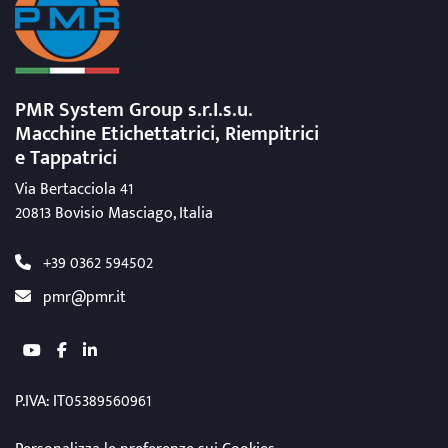
PMR System Group s.r.I.s.u.
Macchine Etichettatrici, Riempitrici
e Tappatrici
Via Bertacciola 41
20813 Bovisio Masciago, Italia
+39 0362 594502
pmr@pmr.it
youtube
facebook
linkedin
P.IVA: IT05389560961