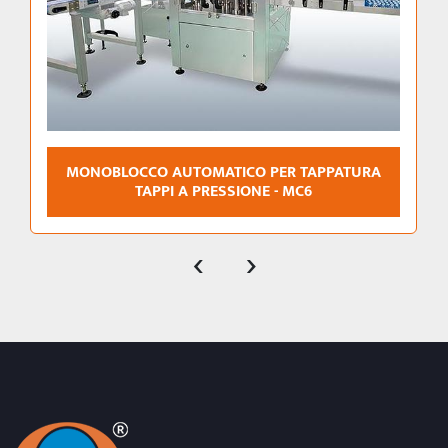
MONOBLOCCO AUTOMATICO PER TAPPATURA
TAPPI A PRESSIONE - MC6
‹
›