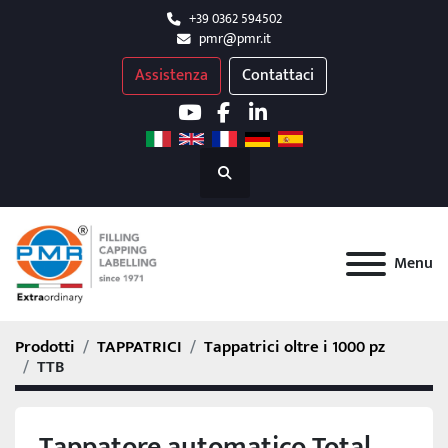
+39 0362 594502
pmr@pmr.it
Assistenza
Contattaci
youtube
facebook
linkedin
Cerca
Menu
Prodotti
TAPPATRICI
Tappatrici oltre i 1000 pz
TTB
Tappatore automatico Total