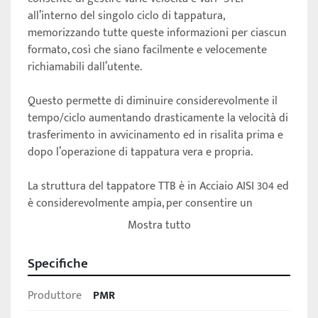
all’interno del singolo ciclo di tappatura, 
memorizzando tutte queste informazioni per ciascun 
formato, così che siano facilmente e velocemente 
richiamabili dall’utente. 
Questo permette di diminuire considerevolmente il 
tempo/ciclo aumentando drasticamente la velocità di 
trasferimento in avvicinamento ed in risalita prima e 
dopo l’operazione di tappatura vera e propria. 
La struttura del tappatore TTB è in Acciaio AISI 304 ed 
è considerevolmente ampia, per consentire un 
comodo accesso in fase di regolazione e cambio 
Mostra tutto
formato. 
Specifiche
Carico automatico dei tappi tramite alimentatore con 
vasca a canale vibrante, orientatore tappi e 
Produttore
PMR
dispositivo Pick & Place.