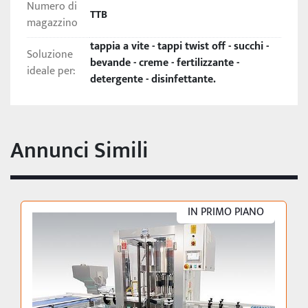
Numero di
TTB
Produzione: fino a 1500 pz/h
magazzino
tappia a vite - tappi twist off - succhi -
Soluzione
bevande - creme - fertilizzante -
ideale per:
detergente - disinfettante.
Annunci Simili
IN PRIMO PIANO