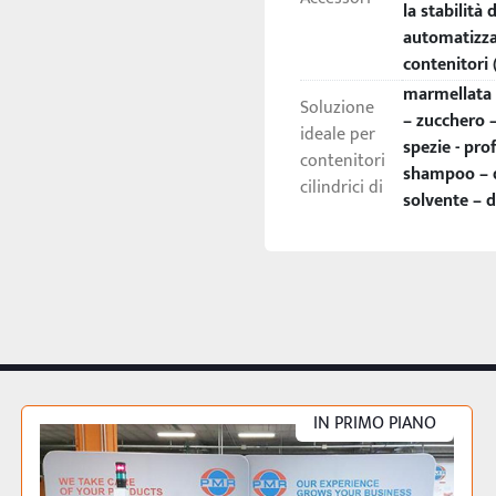
la stabilità 
automatizzar
contenitori
marmellata –
Soluzione
– zucchero –
ideale per
spezie - pro
contenitori
shampoo – de
cilindrici di
solvente – di
IN PRIMO PIANO