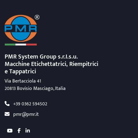
PMR System Group s.r.I.s.u.
Macchine Etichettatrici, Riempitrici
e Tappatrici
Via Bertacciola 41
20813 Bovisio Masciago, Italia
+39 0362 594502
pmr@pmr.it
youtube
facebook
linkedin