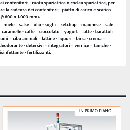
dei contenitori; - ruota spaziatrice o coclea spaziatrice, per
e la cadenza dei contenitori; - piatto di carico e scarico
 (Ø 800 o 1.000 mm).
 miele – salse – olio - sughi – ketchup – maionese – sale
 caramelle - caffè – cioccolato – yogurt – latte - barattoli –
fumi – cibo animali – lattine - liquori – birra - crema –
odorante - detersivi – integratori – vernice – taniche -
sinfettante - fertilizzanti.