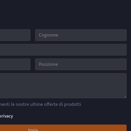
nenti le nostre ultime offerte di prodotti
privacy
Invia