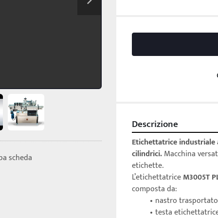
Descrizione
Etichettatrice industriale
cilindrici. 
Macchina versati
pa scheda
etichette. 
L’etichettatrice 
M3005T PL
composta da:
nastro trasportato
testa etichettatric