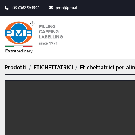
+39 0362 594502
pmr@pmr.it
Prodotti
ETICHETTATRICI
Etichettatrici per al