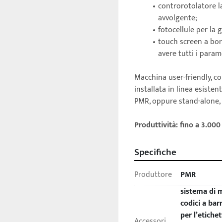
controrotolatore la
avvolgente;
fotocellule per la 
touch screen a bor
avere tutti i para
Macchina user-friendly, c
installata in linea esisten
PMR, oppure stand-alone, d
Produttività: fino a 3.000
Specifiche
Produttore
PMR
sistema di m
codici a barr
per l’etiche
Accessori