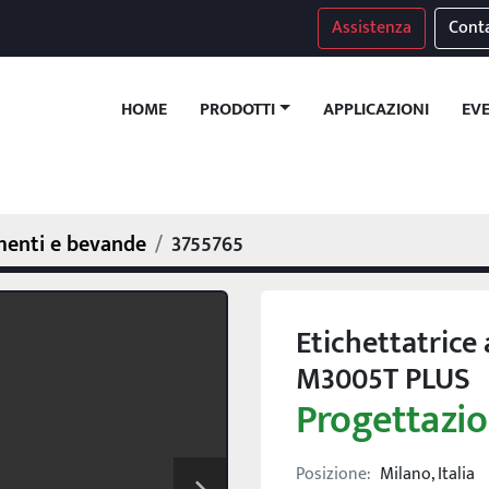
Assistenza
Conta
HOME
APPLICAZIONI
EV
PRODOTTI
imenti e bevande
3755765
Etichettatrice 
M3005T PLUS
Progettazio
Posizione:
Milano, Italia