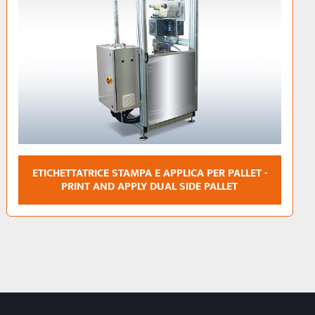
ETICHETTATRICE AUTOMATICA ROBOTIZZATA PER
DUE ETICHETTE SUPERIORI - M3010R