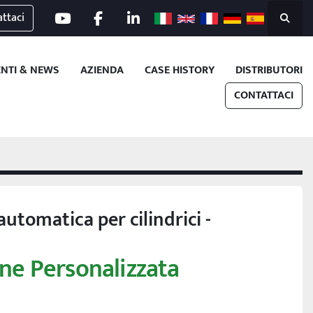
ttaci
youtube
facebook
linkedin
Cerca
ENTI & NEWS
AZIENDA
CASE HISTORY
DISTRIBUTORI
CONTATTACI
automatica per cilindrici -
ne Personalizzata