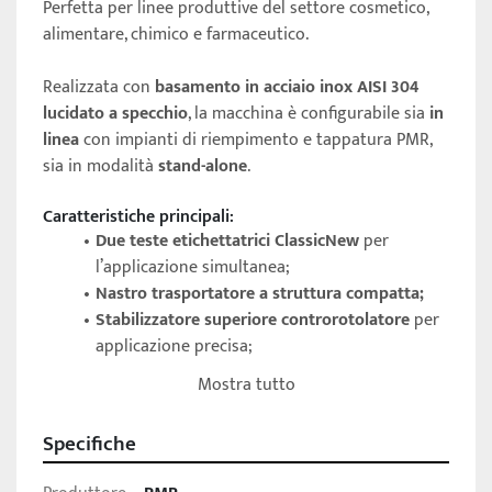
Perfetta per linee produttive del settore cosmetico, 
alimentare, chimico e farmaceutico.
Realizzata con 
basamento in acciaio inox AISI 304 
lucidato a specchio
, la macchina è configurabile sia 
in 
linea
 con impianti di riempimento e tappatura PMR, 
sia in modalità 
stand-alone
.
Caratteristiche principali:
Due teste etichettatrici ClassicNew
 per 
l’applicazione simultanea;
Nastro trasportatore a struttura compatta;
Stabilizzatore superiore controrotolatore
 per 
applicazione precisa;
Fotocellule di rilevamento
 per etichette e 
Mostra tutto
prodotti;
Pannello di controllo touch screen
 con 
Specifiche
memorizzazione fino a 100 ricette;
Gestione versatile di diverse dimensioni di 