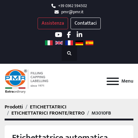
+39 0362 594502
pmr@pmr.it
Assistenza
Contattaci
youtube
facebook
linkedin
Cerca
Menu
Prodotti
ETICHETTATRICI
ETICHETTATRICI FRONTE/RETRO
M3010FB
Etichettatrice automatica