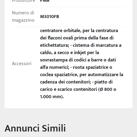
Produttore
PMR
etichette e flaconi
Numero di
M3010FB
La 
M3010FB
 è una soluzione affidabile, intuitiva e 
magazzino
altamente personalizzabile, ideale per chi cerca 
centratore orbitale, per la centratura
efficienza, precisione e facilità d’uso
.
dei flaconi ovali prima della fase di
etichettatura; - cistema di marcatura a
Produttività: fino a 3.000 pezzi/ora.
caldo, a secco e inkjet per la
sovrastampa di codici a barre o dati
Accessori
alfa numerici; - ruota spaziatrice o
coclea spaziatrice, per automatizzare la
cadenza dei contenitori; - piatto di
carico e scarico contenitori (Ø 800 o
1.000 mm).
Annunci Simili