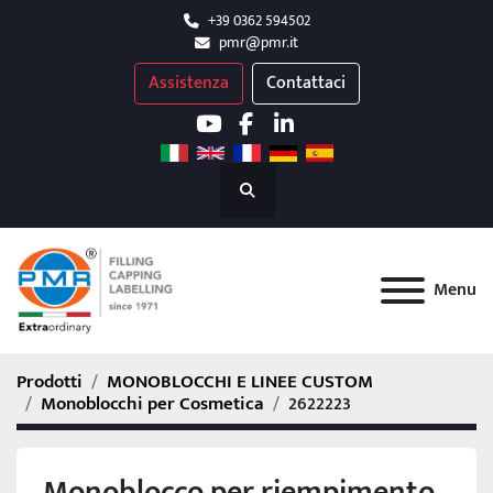
+39 0362 594502
pmr@pmr.it
Assistenza
Contattaci
youtube
facebook
linkedin
Cerca
Menu
Prodotti
MONOBLOCCHI E LINEE CUSTOM
Monoblocchi per Cosmetica
2622223
Monoblocco per riempimento