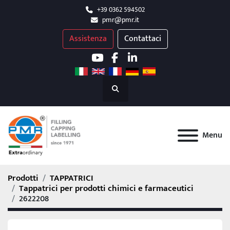
+39 0362 594502
pmr@pmr.it
Assistenza
Contattaci
youtube
facebook
linkedin
Cerca
Menu
Prodotti
TAPPATRICI
Tappatrici per prodotti chimici e farmaceutici
2622208