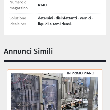
alla quantità da dosare.
Numero di
RT4U
magazzino
Soluzione
detersivi - disinfettanti - vernici -
ideale per
liquidi e semi-densi.
Annunci Simili
IN PRIMO PIANO