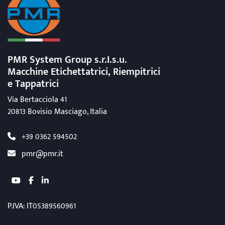
PMR System Group s.r.I.s.u.
Macchine Etichettatrici, Riempitrici
e Tappatrici
Via Bertacciola 41
20813 Bovisio Masciago, Italia
+39 0362 594502
pmr@pmr.it
youtube
facebook
linkedin
P.IVA: IT05389560961