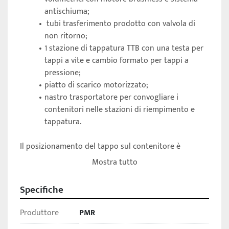
antischiuma;
 tubi trasferimento prodotto con valvola di 
non ritorno;
1 stazione di tappatura TTB con una testa per 
tappi a vite e cambio formato per tappi a 
pressione;
piatto di scarico motorizzato; 
nastro trasportatore per convogliare i 
contenitori nelle stazioni di riempimento e 
tappatura. 
Il posizionamento del tappo sul contenitore è 
manuale. 
Mostra tutto
Presenti sulle stazioni i pannelli touch screen per il 
Specifiche
controllo delle impostazioni di dosata e tappatura
. 
Produttore
PMR
Produzione: fino a 1500 pz./h., in base al prodotto e 