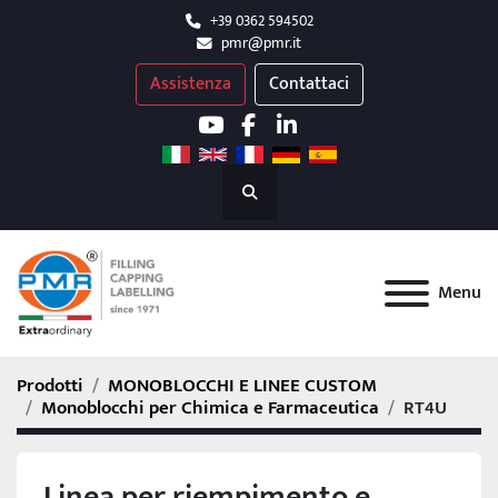
+39 0362 594502
pmr@pmr.it
Assistenza
Contattaci
youtube
facebook
linkedin
Cerca
Menu
Prodotti
MONOBLOCCHI E LINEE CUSTOM
Monoblocchi per Chimica e Farmaceutica
RT4U
Linea per riempimento e