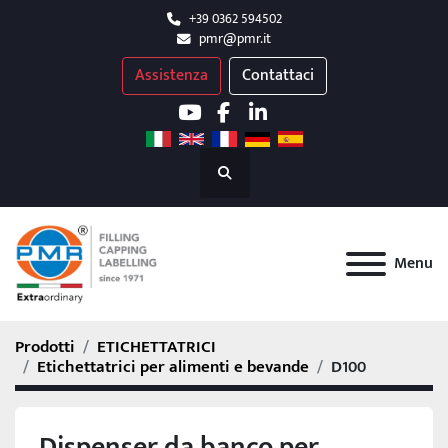
+39 0362 594502
pmr@pmr.it
Assistenza
Contattaci
youtube
facebook
linkedin
Cerca
Menu
Prodotti
ETICHETTATRICI
Etichettatrici per alimenti e bevande
D100
Dispenser da banco per