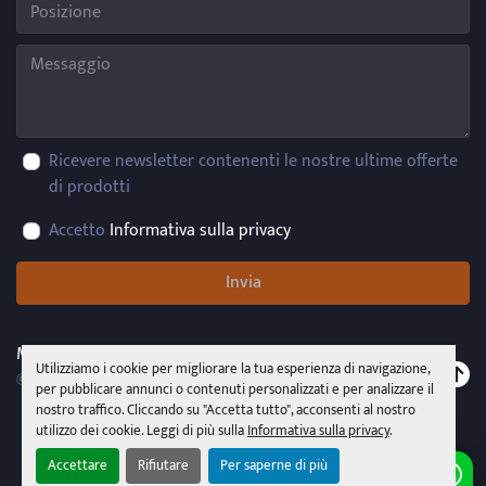
Ricevere newsletter contenenti le nostre ultime offerte
di prodotti
Accetto
Informativa sulla privacy
Invia
Machinio System
sito web di
Machinio
Utilizziamo i cookie per migliorare la tua esperienza di navigazione,
© Copyright
PMR System Group s.r.l.s.u.
2026
per pubblicare annunci o contenuti personalizzati e per analizzare il
nostro traffico. Cliccando su "Accetta tutto", acconsenti al nostro
utilizzo dei cookie. Leggi di più sulla
Informativa sulla privacy
.
Accettare
Rifiutare
Per saperne di più