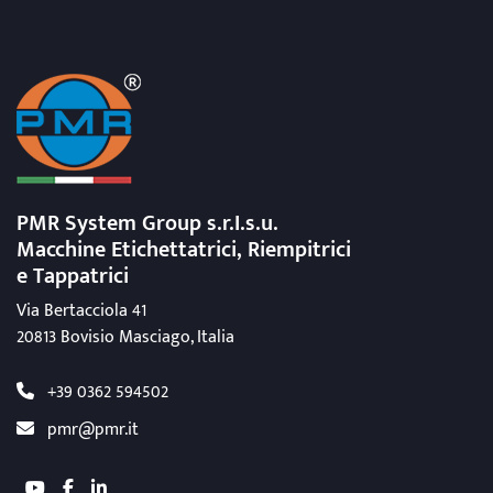
PMR System Group s.r.I.s.u.
Macchine Etichettatrici, Riempitrici
e Tappatrici
Via Bertacciola 41
20813 Bovisio Masciago, Italia
+39 0362 594502
pmr@pmr.it