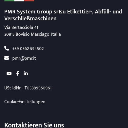
PMR System Group srIsu Etikettier-, Abfüll-
und
Verschließmaschinen
Via Bertacciola 41
20813 Bovisio Masciago, Italia
+39 0362 594502
pmr@pmr.it
youtube
facebook
linkedin
USt-IdNr.
: IT05389560961
Cookie-Einstellungen
Kontaktieren Sie uns