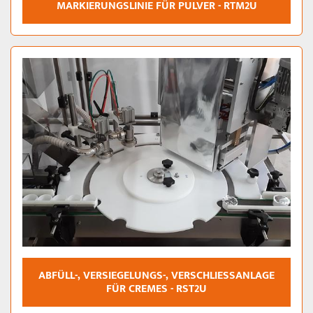
MARKIERUNGSLINIE FÜR PULVER - RTM2U
ABFÜLL-, VERSIEGELUNGS-, VERSCHLIESSANLAGE F
ÜR CREMES - RST2U