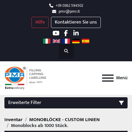
+39 0362 594502
pmr@pmr.it
Hilfe
Kontaktieren Sie uns
youtube
facebook
linkedin
Suchen
Menü
Erweiterte Filter
Inventar
MONOBLÖCKE - CUSTOM LINIEN
FILTER
(2)
Alle löschen
Monoblocks ab 1000 Stück.