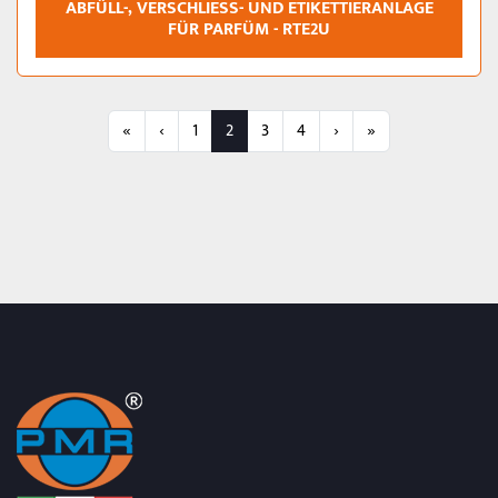
ABFÜLL-, VERSCHLIESS- UND ETIKETTIERANLAGE F
ÜR PARFÜM - RTE2U
«
‹
1
2
3
4
›
»