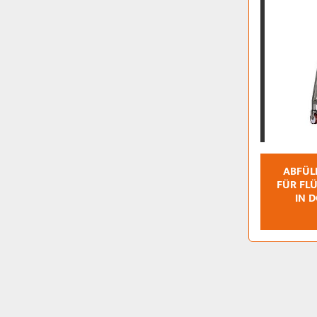
ABFÜLL
ÜR FLÜS
N DO