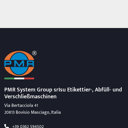
PMR System Group srIsu Etikettier-, Abfüll-
und
Verschließmaschinen
Via Bertacciola 41
20813 Bovisio Masciago, Italia
+39 0362 594502