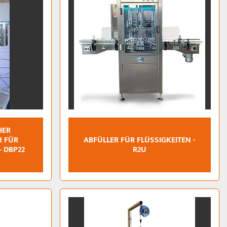
HER
R FÜR
ABFÜLLER FÜR FLÜSSIGKEITEN -
– DBP22
R2U