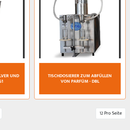
LVER UND
TISCHDOSIERER ZUM ABFÜLLEN
G1
VON PARFÜM - DBL
12 Pro Seite