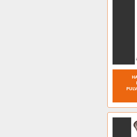
H
PULV