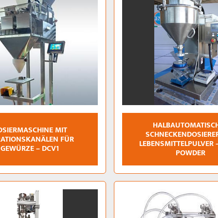
HALBAUTOMATISC
OSIERMASCHINE MIT
SCHNECKENDOSIERE
RATIONSKANÄLEN FÜR
LEBENSMITTELPULVER 
GEWÜRZE – DCV1
POWDER