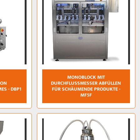
MONOBLOCK MIT
VON
DURCHFLUSSMESSER ABFÜLLEN
ES - DBP1
FÜR SCHÄUMENDE PRODUKTE -
MF5F