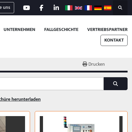
e uns
youtube
facebook
linkedin
Suche
UNTERNEHMEN
FALLGESCHICHTE
VERTRIEBSPARTNER
KONTAKT
Drucken
chüre herunterladen