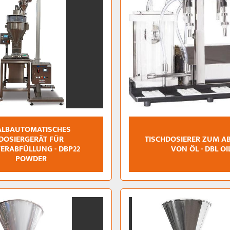
ALBAUTOMATISCHES
DOSIERGERÄT FÜR
TISCHDOSIERER ZUM A
ERABFÜLLUNG - DBP22
VON ÖL - DBL OI
POWDER