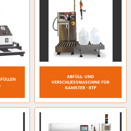
ABFÜLL- UND
BFÜLLEN
VERSCHLIESSMASCHINE FÜR K
L
ANISTER - RTP