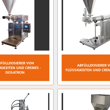
FÜLLDOSIERER VON
ABFÜLLDOSIERER 
IGKEITEN UND CREMES -
FLÜSSIGKEITEN UND CREM
DOSATRON