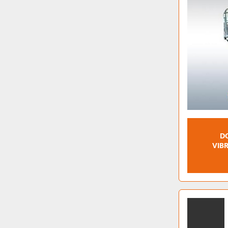
D
VIB