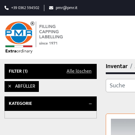
+39 0362 594502
pmr@pmr.it
Inventar
FILTER
(1)
Alle löschen
ABFÜLLER
KATEGORIE