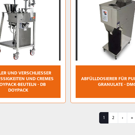
ER UND VERSCHLIESSER F
SIGKEITEN UND CREMES I
ABFÜLLDOSIERER FÜR PU
YPACK-BEUTELN - DB D
GRANULATE - DM
OYPACK
1
2
›
»