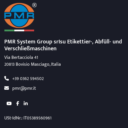
PMR System Group srIsu Etikettier-, Abfüll-
und
Verschließmaschinen
Via Bertacciola 41
20813 Bovisio Masciago, Italia
+39 0362 594502
pmr@pmr.it
youtube
facebook
linkedin
USt-IdNr.
: IT05389560961