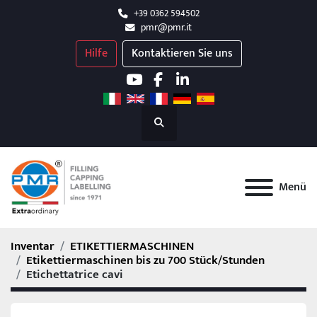
+39 0362 594502
pmr@pmr.it
Hilfe
Kontaktieren Sie uns
youtube
facebook
linkedin
Suchen
Menü
Inventar
ETIKETTIERMASCHINEN
Etikettiermaschinen bis zu 700 Stück/Stunden
Etichettatrice cavi