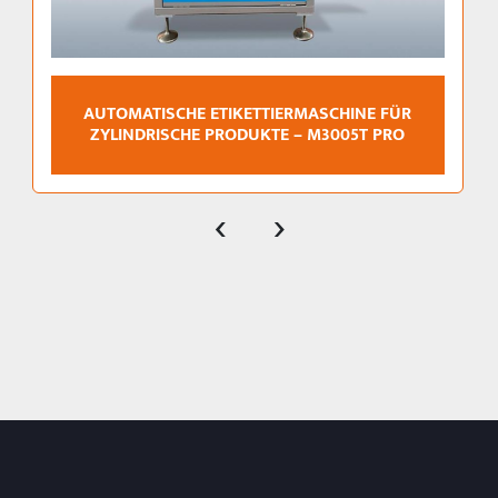
AUTOMATISCHE ETIKETTIERMASCHINE FÜR
ZYLINDRISCHE PRODUKTE – M3005T PRO
‹
›