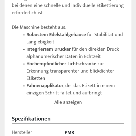
bei denen eine schnelle und individuelle Etikettierung 
erforderlich ist.
Die Maschine besteht aus:
Robustem Edelstahlgehäuse
 für Stabilität und 
Langlebigkeit
Integriertem Drucker
 für den direkten Druck 
alphanumerischer Daten in Echtzeit
Hochempfindlicher Lichtschranke
 zur 
Erkennung transparenter und blickdichter 
Etiketten
Fahnenapplikator
, der das Etikett in einem 
einzigen Schritt faltet und aufbringt
Alle anzeigen
Die Tisch-Etikettiermaschine ist kompatibel mit 
Kabeln von 
5 mm bis 14 mm Durchmesser
 und 
Spezifikationen
verarbeitet Etiketten im Format 
90 x 25 mm
.
Hersteller
PMR