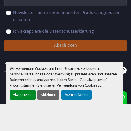
Newsletter mit unseren neuesten Produktangeboten
erhalten
Ich akzeptiere die Datenschutzerklärung
Abschicken
Machinio System
-Website von
Machinio
Wir verwenden Cookies, um Ihren Besuch zu verbessern,
© Copyright
PMR System Group s.r.l.s.u.
2026
personalisierte Inhalte oder Werbung zu präsentieren und unseren
Datenverkehr zu analysieren. Indem Sie auf "Alle akzeptieren"
klicken, stimmen Sie unserer Verwendung von Cookies zu.
Akzeptieren
Ablehnen
Mehr erfahren