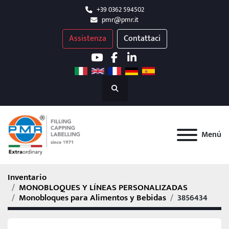
+39 0362 594502
pmr@pmr.it
Assistenza
Contattaci
youtube
facebook
linkedin
Buscar
Menú
Inventario
MONOBLOQUES Y LÍNEAS PERSONALIZADAS
Monobloques para Alimentos y Bebidas
3856434