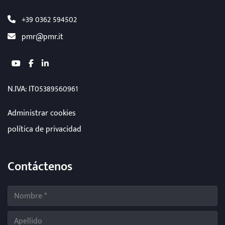
+39 0362 594502
pmr@pmr.it
youtube
facebook
linkedin
N.IVA
: IT05389560961
Administrar cookies
política de privacidad
Contáctenos