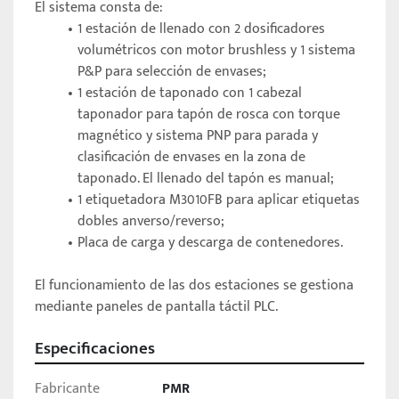
El sistema consta de: 
1 estación de llenado con 2 dosificadores 
volumétricos con motor brushless y 1 sistema 
P&P para selección de envases; 
1 estación de taponado con 1 cabezal 
taponador para tapón de rosca con torque 
magnético y sistema PNP para parada y 
clasificación de envases en la zona de 
taponado. El llenado del tapón es manual;
1 etiquetadora M3010FB para aplicar etiquetas 
dobles anverso/reverso;
Placa de carga y descarga de contenedores.
El funcionamiento de las dos estaciones se gestiona 
mediante paneles de pantalla táctil PLC. 
Especificaciones
Producción: 1.800 piezas/h. Para envases de 250ml.
Fabricante
PMR